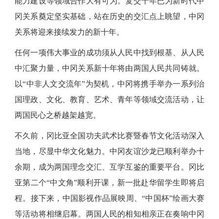
能力建设等领域合作大有可为。复交十年已为新时代中
冈关系奠定坚实基础，站在历史的交汇点上眺望，中冈
关系将迎来接续发力的新十年。
任何一项伟大事业的成功须从人民中找到根基、从人民
中汇聚力量，中冈关系新十年将由两国人民共同铸就。
以
“中非人文交流年”为契机，中冈将携手举办一系列治
国理政、文化、教育、艺术、青年等领域交流活动，让
两国民心之桥越架越宽。
不久前，冈比亚全国功夫武术比赛暨春节文化活动深入
当地，尽显中华文化魅力。中冈友谊沙龙已顺利举办十
余期，成为两国理念交汇、互学互鉴的重要平台。冈比
亚第二个
“中文角”顺利开课，新一批赴华留学生即将启
程。接下来，中国影视作品展映周、“中国杯”绘画大赛
等活动将相继启幕。两国人民的相知相亲正在奏响中冈