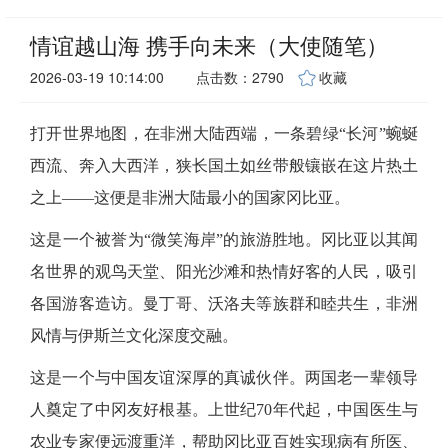
情谊越山海 携手向未来（大使随笔）
2026-03-19 10:14:00
点击数：2790
收藏
打开世界地图，在非洲大陆西端，一条碧绿
“长河”蜿蜒
西流、奔入大西洋，狭长国土如丝带般镶嵌在这片热土
之上——这便是非洲大陆最小的国家冈比亚。
这是一个被誉为
“微笑海岸”的旅游胜地。冈比亚以其闻
名世界的观鸟天堂、阳光沙滩和热情好客的人民，吸引
各国游客造访。曼丁哥、沃洛夫等族群和睦共生，非洲
风情与伊斯兰文化深度交融。
这是一个与中国友谊深厚的真诚伙伴。两国老一辈领导
人奠定了中冈友好根基。上世纪
70年代起，中国医生与
农业专家便远渡重洋，帮助冈比亚百姓实现病有所医、